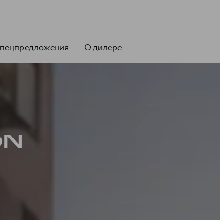
пецпредложения
О дилере
ON