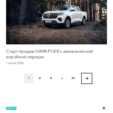
Старт продаж GWM POER с механической
коробкой передач
1 июля 2026
1
2
3
…
21