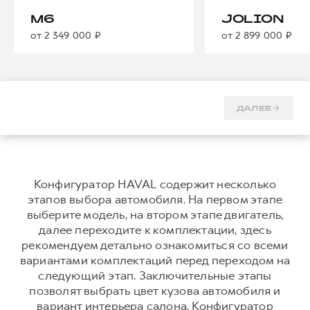
Тест-драйв
СЕРВИСНОЕ ОБСЛУЖИВАНИЕ
О дилере
M6
JOLION
от 2 349 000 ₽
от 2 899 000 ₽
Трейд-ин
Нулевое ТО
Наша команда
DARGO
DARGO X
Программа «Помощь на дороге»
Контакты
от 3 199 000 ₽
от 3 499 000 ₽
КРЕДИТ И СТРАХОВАНИЕ
Регламенты технического обслуживания
Кредитный калькулятор
Электронный ПТС
ДАЛЕЕ
Страхование
Кредит
ПОДДЕРЖКА
F7
F7X
GWM Безопасность
от 2 899 000 ₽
от 3 599 000 ₽
Конфигуратор HAVAL содержит несколько
этапов выбора автомобиля. На первом этапе
КОРПОРАТИВНЫМ КЛИЕНТАМ
Гарантия HAVAL
выберите модель, на втором этапе двигатель,
Для малого бизнеса
Мобильное приложение GWM
далее переходите к комплектации, здесь
рекомендуем детально ознакомиться со всеми
Корпоративным клиентам
Программа «HAVAL Защита+»
вариантами комплектаций перед переходом на
Крупным корпоративным клиентам
Руководства по эксплуатации
следующий этап. Заключительные этапы
POER
от 3 449 000 ₽
Система управления автопарком
Подписки
позволят выбрать цвет кузова автомобиля и
вариант интерьера салона. Конфигуратор