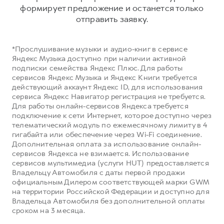
Сервис для корпоративных клиентов
формирует предложение и останется только
HAVAL Лизинг
АКСЕССУАРЫ HAVAL
отправить заявку.
Автомобильные аксессуары
*Прослушивание музыки и аудио-книг в сервисе
АКСЕССУАРЫ HAVAL
Коллекция CITY
Яндекс Музыка доступно при наличии активной
Автомобильные аксессуары
Коллекция Базовая
подписки семейства Яндекс Плюс. Для работы
сервисов Яндекс Музыка и Яндекс Книги требуется
Коллекция CITY
Коллекция Детская
действующий аккаунт Яндекс ID, для использования
сервиса Яндекс Навигатор регистрация не требуется.
Коллекция Базовая
Для работы онлайн-сервисов Яндекса требуется
Коллекция Детская
подключение к сети Интернет, которое доступно через
телематический модуль по ежемесячному лимиту в 4
гигабайта или обеспечение через Wi-Fi соединение.
Дополнительная оплата за использование онлайн-
сервисов Яндекса не взимается. Использование
сервисов мультимедиа (услуги HUT) предоставляется
Владельцу Автомобиля с даты первой продажи
официальным Дилером соответствующей марки GWM
на территории Российской Федерации и доступно для
Владельца Автомобиля без дополнительной оплаты
сроком на 3 месяца.