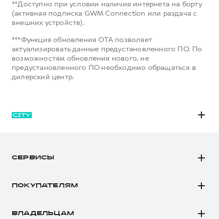
**Доступно при условии наличия интернета на борту
(активная подписка GWM Connection или раздача с
внешних устройств).
***Функция обновления OTA позволяет
актуализировать данные предустановленного ПО. По
возможностям обновления нового, не
предустановленного ПО необходимо обращаться в
дилерский центр.
M6
JOLION
СЕРВИСЫ
DARGO
Автомобили в наличии
DARGO Х
ПОКУПАТЕЛЯМ
Заказать тест-драйв
F7
Автомобили в наличии
Рассчитать кредит
F7x
ВЛАДЕЛЬЦАМ