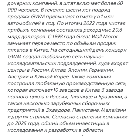
дочерних компаний, а штат включает более 60
000 человек. В течение шести лет подряд
продажи GWM превышают отметку в 1 млн
автомобилей в год. По итогам 2022 года чистая
прибыль компании составила рекордные 20,6
млрд долларов. С 1998 года Great Wall Motor
занимает первое место по объёмам продаж
пикапов в Китае. На сегодняшний день концерн
GWM создал глобальную сеть научно-
исследовательских подразделений, куда входят
центры в России, Китае, Японии, Германии,
Австрии и Южной Корее. Также компания
построила глобальную производственную сеть,
которая включает 10 заводов в Китае, 3 завода
полного цикла в России, Таиланде и Бразилии, а
также несколько зарубежных сборочных
предприятий в Эквадоре, Пакистане, Малайзии
и других странах. Согласно стратегии компании
до 2025 года, общий объем инвестиций в
исследования и разработки в области