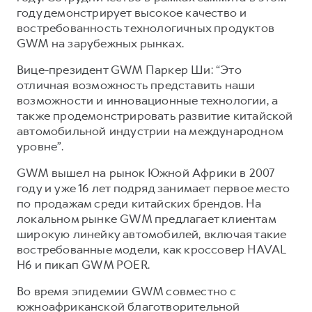
Сервис для корпоративных клиентов
году демонстрирует высокое качество и
HAVAL Лизинг
АКСЕССУАРЫ HAVAL
востребованность технологичных продуктов
GWM на зарубежных рынках.
Автомобильные аксессуары
Вице-президент GWM Паркер Ши: “Это
АКСЕССУАРЫ HAVAL
Коллекция CITY
отличная возможность представить наши
Автомобильные аксессуары
Коллекция Базовая
возможности и инновационные технологии, а
Коллекция CITY
Коллекция Детская
также продемонстрировать развитие китайской
автомобильной индустрии на международном
Коллекция Базовая
уровне”.
Коллекция Детская
GWM вышел на рынок Южной Африки в 2007
году и уже 16 лет подряд занимает первое место
по продажам среди китайских брендов. На
локальном рынке GWM предлагает клиентам
широкую линейку автомобилей, включая такие
востребованные модели, как кроссовер HAVAL
H6 и пикап GWM POER.
Во время эпидемии GWM совместно с
южноафриканской благотворительной