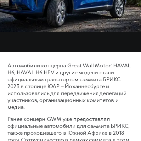
Тест-драйв
СЕРВИСНОЕ ОБСЛУЖИВАНИЕ
О дилере
Трейд-ин
Нулевое ТО
Наша команда
DARGO
DARGO X
Программа «Помощь на дороге»
Контакты
от 3 199 000 ₽
от 3 499 000 ₽
КРЕДИТ И СТРАХОВАНИЕ
Регламенты технического обслуживания
Кредитный калькулятор
Электронный ПТС
Страхование
Автомобили концерна Great Wall Motor: HAVAL
Кредит
ПОДДЕРЖКА
H6, HAVAL H6 HEV и другие модели стали
F7
F7X
официальным транспортом саммита БРИКС
GWM Безопасность
от 2 899 000 ₽
от 3 599 000 ₽
2023 в столице ЮАР – Йоханнесбурге и
КОРПОРАТИВНЫМ КЛИЕНТАМ
Гарантия HAVAL
использовались для передвижения делегаций
участников, организационных комитетов и
Для малого бизнеса
Мобильное приложение GWM
медиа.
Корпоративным клиентам
Программа «HAVAL Защита+»
Ранее концерн GWM уже предоставлял
Крупным корпоративным клиентам
Руководства по эксплуатации
официальные автомобили для саммита БРИКС,
POER
от 3 449 000 ₽
Система управления автопарком
Подписки
также проходившего в Южной Африке в 2018
году. Сотрудничество в рамках саммита в этом