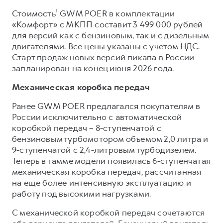
Сервис для корпоративных клиентов
Стоимость¹ GWM POER в комплектации
HAVAL Лизинг
АКСЕССУАРЫ HAVAL
«Комфорт» с МКПП составит 3 499 000 рублей
Автомобильные аксессуары
для версий как с бензиновым, так и с дизельным
двигателями. Все цены указаны с учетом НДС.
АКСЕССУАРЫ HAVAL
Коллекция CITY
Старт продаж новых версий пикапа в России
Автомобильные аксессуары
Коллекция Базовая
запланирован на конец июня 2026 года.
Коллекция CITY
Коллекция Детская
Механическая коробка передач
Коллекция Базовая
Ранее GWM POER предлагался покупателям в
Коллекция Детская
России исключительно с автоматической
коробкой передач – 8-ступенчатой с
бензиновым турбомотором объемом 2,0 литра и
9-ступенчатой с 2,4-литровым турбодизелем.
Теперь в гамме модели появилась 6-ступенчатая
механическая коробка передач, рассчитанная
на еще более интенсивную эксплуатацию и
работу под высокими нагрузками.
С механической коробкой передач сочетаются