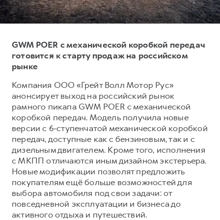
Тест-драйв
СЕРВИСНОЕ ОБСЛУЖИВАНИЕ
О дилере
Трейд-ин
Нулевое ТО
Наша команда
GWM POER с механической коробкой передач
DARGO
DARGO X
Программа «Помощь на дороге»
Контакты
от 3 199 000 ₽
от 3 499 000 ₽
готовится к старту продаж на российском
КРЕДИТ И СТРАХОВАНИЕ
Регламенты технического обслуживания
рынке
Кредитный калькулятор
Электронный ПТС
Компания ООО «Грейт Волл Мотор Рус»
Страхование
анонсирует выход на российский рынок
рамного пикапа GWM POER с механической
Кредит
ПОДДЕРЖКА
коробкой передач. Модель получила новые
F7
F7X
GWM Безопасность
версии с 6-ступенчатой механической коробкой
от 2 899 000 ₽
от 3 599 000 ₽
передач, доступные как с бензиновым, так и с
КОРПОРАТИВНЫМ КЛИЕНТАМ
Гарантия HAVAL
дизельным двигателем. Кроме того, исполнения
Для малого бизнеса
Мобильное приложение GWM
с МКПП отличаются иным дизайном экстерьера.
Новые модификации позволят предложить
Корпоративным клиентам
Программа «HAVAL Защита+»
покупателям ещё больше возможностей для
Крупным корпоративным клиентам
Руководства по эксплуатации
выбора автомобиля под свои задачи: от
POER
повседневной эксплуатации и бизнеса до
от 3 449 000 ₽
Система управления автопарком
Подписки
активного отдыха и путешествий.