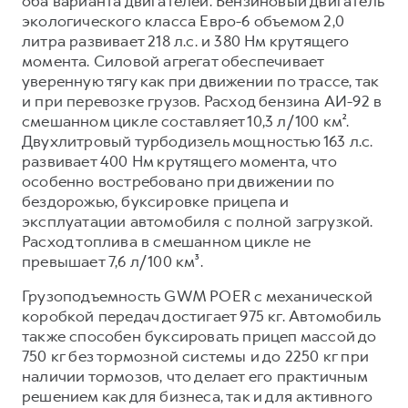
оба варианта двигателей. Бензиновый двигатель
экологического класса Евро-6 объемом 2,0
литра развивает 218 л.с. и 380 Нм крутящего
момента. Силовой агрегат обеспечивает
уверенную тягу как при движении по трассе, так
и при перевозке грузов. Расход бензина АИ-92 в
смешанном цикле составляет 10,3 л/100 км².
Двухлитровый турбодизель мощностью 163 л.с.
развивает 400 Нм крутящего момента, что
особенно востребовано при движении по
бездорожью, буксировке прицепа и
эксплуатации автомобиля с полной загрузкой.
Расход топлива в смешанном цикле не
превышает 7,6 л/100 км³.
Грузоподъемность GWM POER с механической
коробкой передач достигает 975 кг. Автомобиль
также способен буксировать прицеп массой до
750 кг без тормозной системы и до 2250 кг при
наличии тормозов, что делает его практичным
решением как для бизнеса, так и для активного