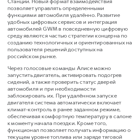
Сервис для корпоративных клиентов
Станции. Новый формат взаимодействия
позволяет управлять определенными
HAVAL Лизинг
АКСЕССУАРЫ HAVAL
функциями автомобиля удалённо. Развитие
Автомобильные аксессуары
удобных цифровых сервисов и интеграция
автомобилей GWM в повседневную цифровую
АКСЕССУАРЫ HAVAL
Коллекция CITY
среду являются частью стратегии концерна по
Автомобильные аксессуары
Коллекция Базовая
созданию технологичных и ориентированных на
пользователя решений доступных на
Коллекция CITY
Коллекция Детская
российском рынке.
Коллекция Базовая
Через голосовые команды Алисе можно
Коллекция Детская
запустить двигатель, активировать подогрев
сидений, а также проверить статус дверей
автомобиля и при необходимости
заблокировать их. При удалённом запуске
двигателя система автоматически включает
климат-контроль в ранее заданном режиме,
обеспечивая комфортную температуру в салоне
к моменту начала поездки. Кроме того,
функционал позволяет получать информацию о
текущем уровне топлива или заряде тяговой