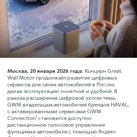
Тест-драйв
СЕРВИСНОЕ ОБСЛУЖИВАНИЕ
О дилере
Трейд-ин
Нулевое ТО
Наша команда
DARGO
DARGO X
Программа «Помощь на дороге»
Контакты
от 3 199 000 ₽
от 3 499 000 ₽
КРЕДИТ И СТРАХОВАНИЕ
Регламенты технического обслуживания
Кредитный калькулятор
Электронный ПТС
Страхование
Кредит
ПОДДЕРЖКА
Москва, 20 января 2026 года.
Концерн Great
F7
F7X
Wall Motor продолжает развитие цифровых
GWM Безопасность
от 2 899 000 ₽
от 3 599 000 ₽
сервисов для своих автомобилей в России,
КОРПОРАТИВНЫМ КЛИЕНТАМ
Гарантия HAVAL
делая эксплуатацию понятной и удобной. В
рамках расширения цифровой экосистемы
Для малого бизнеса
Мобильное приложение GWM
GWM владельцам автомобилей брендов HAVAL,
Корпоративным клиентам
Программа «HAVAL Защита+»
с активированными сервисами GWM
Connection¹ становится доступно
Крупным корпоративным клиентам
Руководства по эксплуатации
POER
дистанционное голосовое управление
от 3 449 000 ₽
Система управления автопарком
Подписки
функциями автомобиля с помощью Яндекс