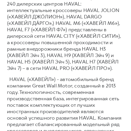
240 дилерских центров HAVAL:
интеллектуальные кроссоверы HAVAL JOLION
(«ХАВЕЙЛ ДЖО́ЛИОН»), HAVAL DARGO
(«ХАВЕЙЛ ДА́РГО»,) HAVAL М6 («ХАВЕЙЛ M6»),
HAVAL F7 («ХАВЕЙЛ Ф7») представлены в
дилерской сети HAVAL CITY («ХАВЕЙЛ СИТИ»),
а кроссоверы повышенной проходимости и
рамные внедорожники бренда HAVAL H3
(ХАВЕЙЛ Эйч 3), HAVAL H9 (ХАВЕЙЛ Эйч 9) и
HAVAL H5 (ХАВЕЙЛ Эйч 5), HAVAL H7 (ХАВЕЙЛ
Эйч 7) – в сети HAVAL PRO («ХАВЕЙЛ ПРО»).
HAVAL («ХАВЕЙЛ») - автомобильный бренд
компании Great Wall Motor, созданный в 2013
году. Технологичность, современная
производственная база, интегрированная сеть
поставок комплектующих от лучших
иностранных производителей являются
основой успешного развития HAVAL. Компания
предлагает сбалансированный модельный ряд
кроссоверов и внедорожников, отвечающих