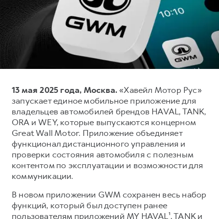
Тест-драйв
СЕРВИСНОЕ ОБСЛУЖИВАНИЕ
О дилере
Трейд-ин
Нулевое ТО
Наша команда
DARGO
DARGO X
Программа «Помощь на дороге»
Контакты
от 3 199 000 ₽
от 3 499 000 ₽
КРЕДИТ И СТРАХОВАНИЕ
Регламенты технического обслуживания
Кредитный калькулятор
Электронный ПТС
13 мая 2025 года, Москва.
«Хавейл Мотор Рус»
Страхование
запускает единое мобильное приложение для
Кредит
ПОДДЕРЖКА
владельцев автомобилей брендов HAVAL, TANK,
F7
F7X
ORA и WEY, которые выпускаются концерном
GWM Безопасность
от 2 899 000 ₽
от 3 599 000 ₽
Great Wall Motor. Приложение объединяет
КОРПОРАТИВНЫМ КЛИЕНТАМ
Гарантия HAVAL
функционал дистанционного управления и
проверки состояния автомобиля с полезным
Для малого бизнеса
Мобильное приложение GWM
контентом по эксплуатации и возможности для
Корпоративным клиентам
Программа «HAVAL Защита+»
коммуникации.
Крупным корпоративным клиентам
Руководства по эксплуатации
В новом приложении GWM сохранен весь набор
POER
от 3 449 000 ₽
Система управления автопарком GWM Fleet
Подписки
функций, который был доступен ранее
пользователям приложений MY HAVAL¹, TANK и