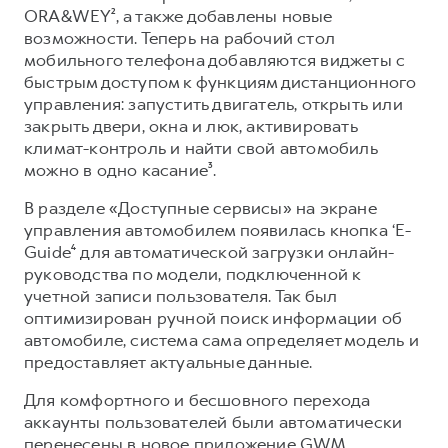
Сервис для корпоративных клиентов
ORA&WEY², а также добавлены новые
HAVAL Лизинг
АКСЕССУАРЫ HAVAL
возможности. Теперь на рабочий стол
мобильного телефона добавляются виджеты с
Автомобильные аксессуары
быстрым доступом к функциям дистанционного
АКСЕССУАРЫ HAVAL
Коллекция CITY
управления: запустить двигатель, открыть или
закрыть двери, окна и люк, активировать
Автомобильные аксессуары
Коллекция Базовая
климат-контроль и найти свой автомобиль
Коллекция CITY
Коллекция Детская
можно в одно касание³.
Коллекция Базовая
В разделе «Доступные сервисы» на экране
Коллекция Детская
управления автомобилем появилась кнопка ‘E-
Guide⁴ для автоматической загрузки онлайн-
руководства по модели, подключенной к
учетной записи пользователя. Так был
оптимизирован ручной поиск информации об
автомобиле, система сама определяет модель и
предоставляет актуальные данные.
Для комфортного и бесшовного перехода
аккаунты пользователей были автоматически
перенесены в новое приложение GWM.