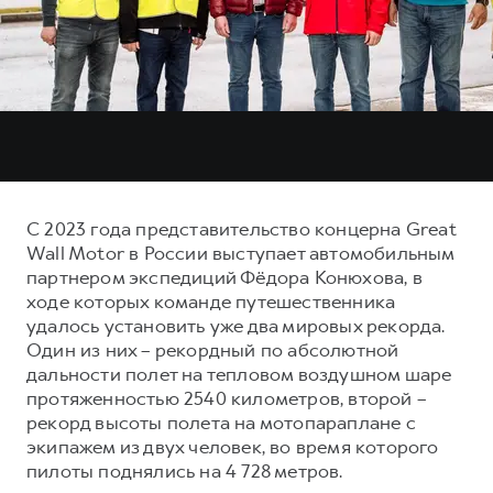
Тест-драйв
СЕРВИСНОЕ ОБСЛУЖИВАНИЕ
О дилере
Трейд-ин
Нулевое ТО
Наша команда
DARGO
DARGO X
Программа «Помощь на дороге»
Контакты
от 3 199 000 ₽
от 3 499 000 ₽
КРЕДИТ И СТРАХОВАНИЕ
Регламенты технического обслуживания
Кредитный калькулятор
Электронный ПТС
Страхование
С 2023 года представительство концерна Great
Кредит
ПОДДЕРЖКА
Wall Motor в России выступает автомобильным
F7
F7X
партнером экспедиций Фёдора Конюхова, в
GWM Безопасность
от 2 899 000 ₽
от 3 599 000 ₽
ходе которых команде путешественника
КОРПОРАТИВНЫМ КЛИЕНТАМ
Гарантия HAVAL
удалось установить уже два мировых рекорда.
Один из них – рекордный по абсолютной
Для малого бизнеса
Мобильное приложение GWM
дальности полет на тепловом воздушном шаре
Корпоративным клиентам
Программа «HAVAL Защита+»
протяженностью 2540 километров, второй –
рекорд высоты полета на мотопараплане с
Крупным корпоративным клиентам
Руководства по эксплуатации
POER
экипажем из двух человек, во время которого
от 3 449 000 ₽
Система управления автопарком
Подписки
пилоты поднялись на 4 728 метров.