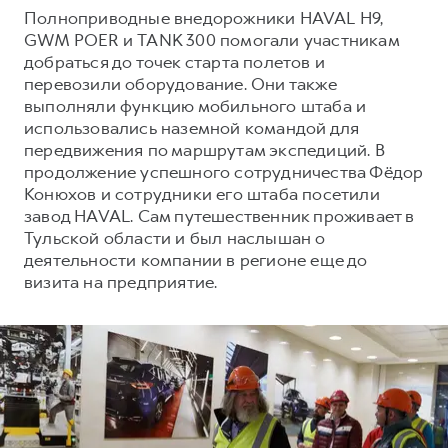
Сервис для корпоративных клиентов
Полноприводные внедорожники HAVAL H9,
HAVAL Лизинг
АКСЕССУАРЫ HAVAL
GWM POER и TANK 300 помогали участникам
добраться до точек старта полетов и
Автомобильные аксессуары
перевозили оборудование. Они также
АКСЕССУАРЫ HAVAL
Коллекция CITY
выполняли функцию мобильного штаба и
использовались наземной командой для
Автомобильные аксессуары
Коллекция Базовая
передвижения по маршрутам экспедиций. В
Коллекция CITY
Коллекция Детская
продолжение успешного сотрудничества Фёдор
Конюхов и сотрудники его штаба посетили
Коллекция Базовая
завод HAVAL. Сам путешественник проживает в
Коллекция Детская
Тульской области и был наслышан о
деятельности компании в регионе еще до
визита на предприятие.