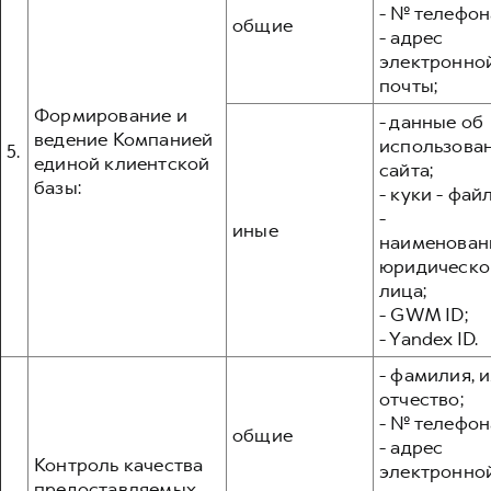
- № телефон
общие
- адрес
электронно
почты;
Формирование и
- данные об
ведение Компанией
использова
5.
единой клиентской
сайта;
базы:
- куки - фай
-
иные
наименован
юридическо
лица;
- GWM ID;
- Yandex ID.
- фамилия, и
отчество;
- № телефон
общие
- адрес
Контроль качества
электронно
предоставляемых