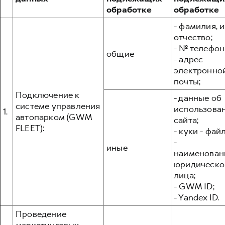
Сервис для корпоративных клиентов
обработке
обработке
HAVAL Лизинг
АКСЕССУАРЫ HAVAL
- фамилия, и
Автомобильные аксессуары
отчество;
- № телефон
АКСЕССУАРЫ HAVAL
Коллекция CITY
общие
- адрес
Автомобильные аксессуары
Коллекция Базовая
электронно
почты;
Коллекция CITY
Коллекция Детская
Подключение к
- данные об
Коллекция Базовая
системе управления
использова
1.
Коллекция Детская
автопарком (GWM
сайта;
FLEET):
- куки - фай
-
иные
наименован
юридическо
лица;
- GWM ID;
- Yandex ID.
Проведение