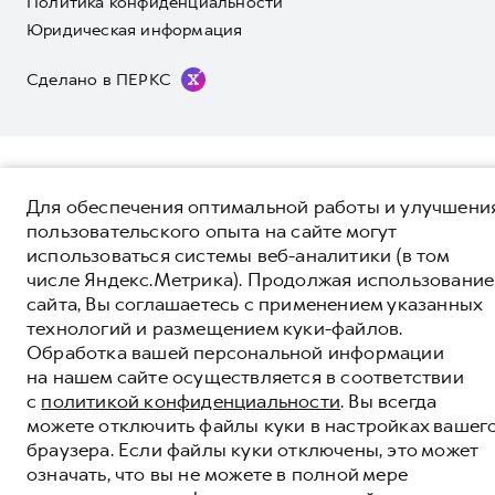
Политика конфиденциальности
511-59-86, либо на сайте. Опубликованная на данном сайте
владельца автомобиля и на данной странице, приоритет
информация может быть изменена в любое время без
отдается сведениям, указанным в сервисной книжке. ООО
Юридическая информация
предварительного уведомления.
«Грейт Волл Мотор Рус» оставляет за собой право внесения
изменений в гарантийную политику без предварительного
Сделано в ПЕРКС
уведомления.
Для обеспечения оптимальной работы и улучшени
пользовательского опыта на сайте могут
использоваться системы веб-аналитики (в том
числе Яндекс.Метрика). Продолжая использование
сайта, Вы соглашаетесь с применением указанных
технологий и размещением куки-файлов.
Обработка вашей персональной информации
на нашем сайте осуществляется в соответствии
с
политикой конфиденциальности
. Вы всегда
можете отключить файлы куки в настройках вашег
браузера. Если файлы куки отключены, это может
означать, что вы не можете в полной мере