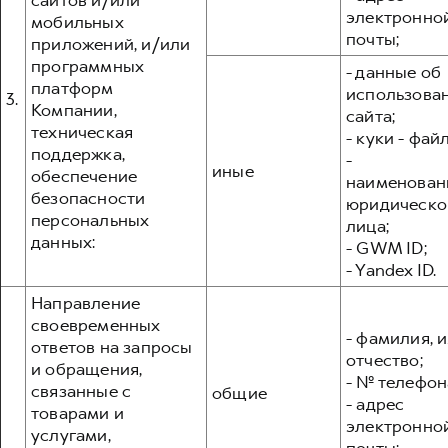
сайтов и/или
электронно
мобильных
почты;
приложений, и/или
программных
- данные об
платформ
использова
3.
Компании,
сайта;
техническая
- куки - фай
поддержка,
-
иные
обеспечение
наименован
безопасности
юридическо
персональных
лица;
данных:
- GWM ID;
- Yandex ID.
Направление
своевременных
- фамилия, и
ответов на запросы
отчество;
и обращения,
- № телефон
связанные с
общие
- адрес
товарами и
электронно
услугами,