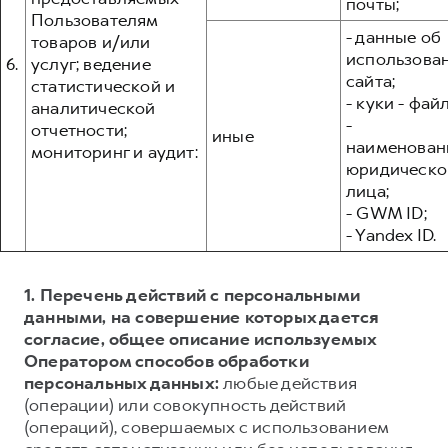
почты;
Пользователям
- данные об
товаров и/или
использова
6.
услуг; ведение
сайта;
статистической и
- куки - фай
аналитической
-
отчетности;
иные
наименован
мониторинг и аудит:
юридическо
лица;
- GWM ID;
- Yandex ID.
1. Перечень действий с персональными
данными, на совершение которых дается
согласие, общее описание используемых
Оператором способов обработки
персональных данных:
любые действия
(операции) или совокупность действий
(операций), совершаемых с использованием