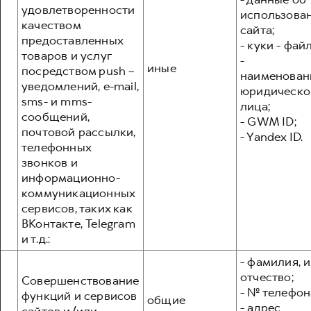
удовлетворенности
использова
качеством
сайта;
предоставленных
- куки - фай
товаров и услуг
-
иные
посредством push –
наименован
уведомлений, e-mail,
юридическо
sms- и mms-
лица;
сообщений,
- GWM ID;
почтовой рассылки,
- Yandex ID.
телефонных
звонков и
информационно-
коммуникационных
сервисов, таких как
ВКонтакте, Telegram
и т.д.:
- фамилия, и
отчество;
Совершенствование
- № телефон
функций и сервисов
общие
- адрес