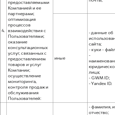
почты;
предоставляемыми
Компанией и ее
партнерами;
оптимизация
процессов
4.
взаимодействия с
- данные об
Пользователями;
использова
оказание
сайта;
консультационных
- куки - фай
услуг, связанных с
-
иные
предоставлением
наименован
товаров и услуг
юридическо
Компании;
лица;
осуществление
- GWM ID;
мониторинга,
- Yandex ID.
контроля продаж и
обслуживания
Пользователей:
- фамилия, и
отчество;