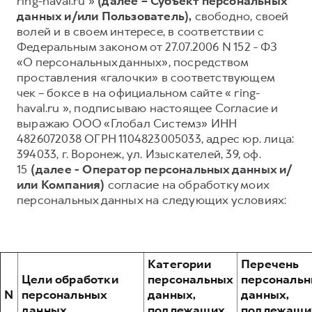
ring-haval.ru »
(далее – Субъект персональных
данных и/или Пользователь),
свободно, своей
Тест-драйв
СЕРВИСНОЕ ОБСЛУЖИВАНИЕ
О дилере
волей и в своем интересе, в соответствии с
Трейд-ин
Нулевое ТО
Наша команда
Федеральным законом от 27.07.2006 N 152 - ФЗ
«О персональных данных», посредством
Программа «Помощь на дороге»
Контакты
DARGO
DARGO X
проставления «галочки» в соответствующем
от 3 199 000 ₽
от 3 499 000 ₽
КРЕДИТ И СТРАХОВАНИЕ
Регламенты технического обслуживания
чек – боксе в на официальном сайте « ring-
haval.ru », подписываю настоящее Согласие и
Кредитный калькулятор
Электронный ПТС
выражаю ООО «Глобал Системз» ИНН
Страхование
4826072038 ОГРН 1104823005033, адрес юр. лица:
394033, г. Воронеж, ул. Изыскателей, 39, оф.
Кредит
ПОДДЕРЖКА
15
(далее - Оператор персональных данных и/
GWM Безопасность
или Компания)
согласие на обработку моих
F7
F7X
от 2 899 000 ₽
от 3 599 000 ₽
персональных данных на следующих условиях:
КОРПОРАТИВНЫМ КЛИЕНТАМ
Гарантия HAVAL
Для малого бизнеса
Мобильное приложение GWM
Корпоративным клиентам
Программа «HAVAL Защита+»
Категории
Перечень
Крупным корпоративным клиентам
Руководства по эксплуатации
Цели обработки
персональных
персональ
Система управления автопарком
Подписки
N
персональных
данных,
данных,
POER
данных
подлежащих
подлежащи
от 3 449 000 ₽