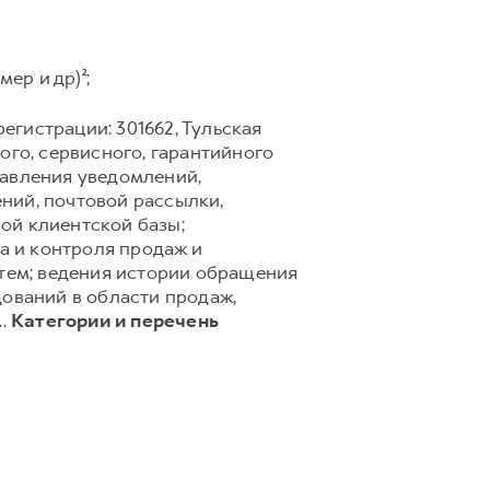
ер и др)²;
егистрации: 301662, Тульская
го, сервисного, гарантийного
равления уведомлений,
ний, почтовой рассылки,
ной клиентской базы;
а и контроля продаж и
тем; ведения истории обращения
дований в области продаж,
..
Категории и перечень