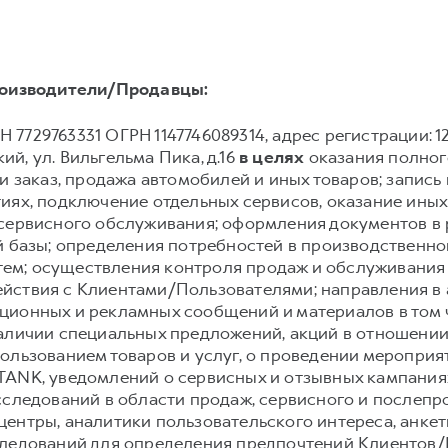
оизводители/Продавцы:
 7729763331 ОГРН 1147746089314, адрес регистрации: 12922
й, ул. Вильгельма Пика, д.16
в целях
оказания полного
и заказ, продажа автомобилей и иных товаров; запись и
иях, подключение отдельных сервисов, оказание иных
 сервисного обслуживания; оформления документов в 
й базы; определения потребностей в производственн
ем; осуществления контроля продаж и обслуживания
йствия с Клиентами/Пользователями; направления в
ионных и рекламных сообщений и материалов в том чи
аличии специальных предложений, акций в отношении 
ользованием товаров и услуг, о проведении мероприят
TANK, уведомлений о сервисных и отзывных кампания
сследований в области продаж, сервисного и послеп
ентры, аналитики пользовательского интереса, анке
следований для определения предпочтений Клиентов/П