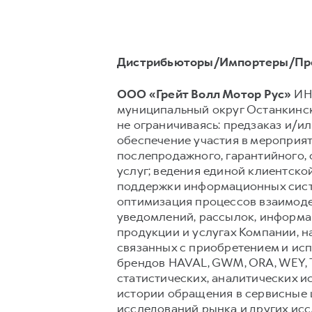
Дистрибьюторы/Импортеры/Пр
ООО «Грейт Волл Мотор Рус»
ИНН
муниципальный округ Останкински
не ограничиваясь: предзаказ и/ил
обеспечение участия в мероприят
послепродажного, гарантийного,
услуг; ведения единой клиентско
поддержки информационных сист
оптимизация процессов взаимоде
уведомлений, рассылок, информац
продукции и услугах Компании, н
связанных с приобретением и исп
брендов HAVAL, GWM, ORA, WEY, 
статистических, аналитических и
истории обращения в сервисные ц
исследований рынка и других ис