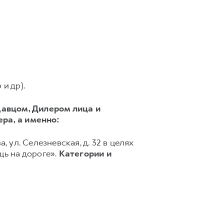
и др).
авцом, Дилером лица и
ера,
а именно:
, ул. Селезневская, д. 32 в целях
ь на дороге».
Категории и