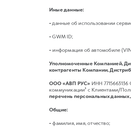
Иные данные:
-
данные об использовании серв
-
GWM ID;
-
информация об автомобиле (VIN, 
Уполномоченные Компанией, Ди
контрагенты Компании, Дистриб
ООО «АВП РУС»
ИНН 7715663136 О
коммуникации³ с Клиентами/Поль
перечень персональных данных
Общие:
-
фамилия, имя, отчество;