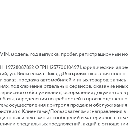
VIN, модель, год выпуска, пробег, регистрационный но
Н 9728087892 ОГРН 1237700104971, юридический адрес: 12
й, ул. Вильгельма Пика, д.16
в целях
оказания полного
и заказ, продажа автомобилей и иных товаров; запись и
иях, подключение отдельных сервисов, оказание иных
 сервисного обслуживания; оформления документов в 
й базы; определения потребностей в производственн
ем; осуществления контроля продаж и обслуживания
йствия с Клиентами/Пользователями; направления в
ионных и рекламных сообщений и материалов в том чи
аличии специальных предложений, акций в отношении 