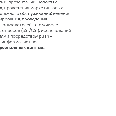
ий, презентаций, новостях
х, проведения маркетинговых,
родажного обслуживания; ведения
тирования, проведения
ользователей, в том числе
 опросов (SSI/CSI), исследований
лями посредством push –
 и информационно-
ерсональных данных,