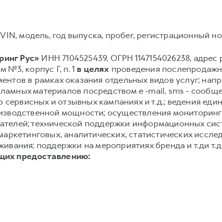
VIN, модель, год выпуска, пробег, регистрационный ном
инг Рус»
ИНН 7104525439, ОГРН 1147154026238, адрес р
м №3, корпус Г, п. 1
в целях
проведения послепродажно
нтов в рамках оказания отдельных видов услуг; нап
амных материалов посредством e -mail, sms - сообще
о сервисных и отзывных кампаниях и т.д.; ведения еди
изводственной мощности; осуществления мониторинг
ателей; технической поддержки информационных сис
маркетинговых, аналитических, статистических иссле
ивания; поддержки на мероприятиях бренда и т.ди т.д
щих предоставлению: